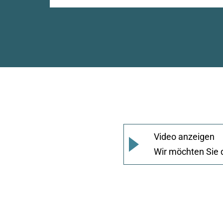
Anbieter:
Google LLC
Cookie
Laufzeit:
2 Jahre
Google Tag Manager
Anbieter:
Video anzeigen
Google
Wir möchten Sie 