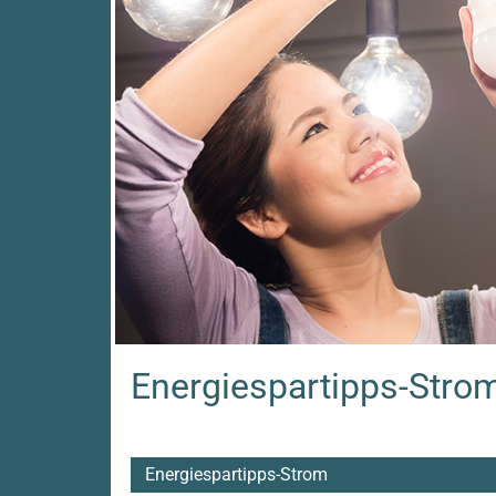
Cookie
Laufzeit:
Session
Externe Inhalte
Google Maps
Anbieter:
Google LLC
Energiespartipps-Stro
Statistik
Energiespartipps-Strom
Google Analytics