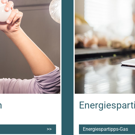
m
Energiespart
Energiespartipps-Gas