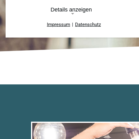
Details anzeigen
Impressum
|
Datenschutz
Notwendige Cookies
Cookie Consent
Name:
cookie_consent
Cookie
Laufzeit:
ein Jahr
TYPO3 Frontend
Name:
fe_typo_user