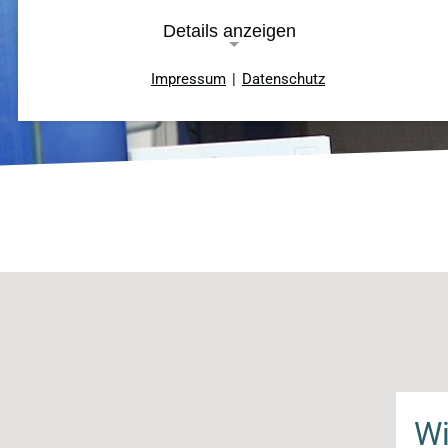
Details anzeigen
Impressum
|
Datenschutz
Notwendige Cookies
Cookie Consent
Name:
cookie_consent
Cookie
Laufzeit:
ein Jahr
TYPO3 Frontend
Name:
Wi
fe_typo_user