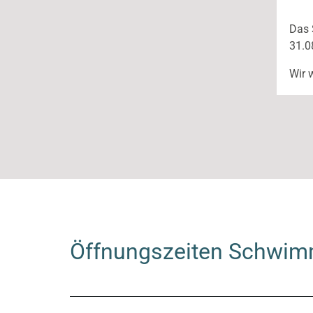
Cookie
Das 
Laufzeit:
31.0
Session
Wir 
Externe Inhalte
Google Maps
Anbieter:
Google LLC
Öffnungszeiten Schwim
Statistik
Google Analytics