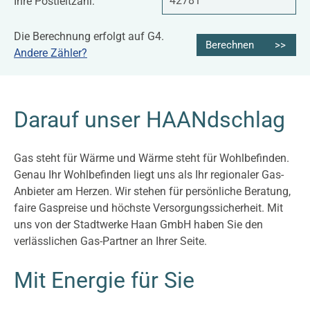
Ihre Postleitzahl:
TYPO3 Frontend
Die Berechnung erfolgt auf G4.
Name:
Berechnen
Andere Zähler?
fe_typo_user
Cookie Laufzeit:
Session
Darauf unser HAANdschlag
Gas steht für Wärme und Wärme steht für Wohlbefinden.
Externe Inhalte
Genau Ihr Wohlbefinden liegt uns als Ihr regionaler Gas-
Anbieter am Herzen. Wir stehen für persönliche Beratung,
Google Maps
faire Gaspreise und höchste Versorgungssicherheit. Mit
uns von der Stadtwerke Haan GmbH haben Sie den
Anbieter:
verlässlichen Gas-Partner an Ihrer Seite.
Google LLC
Mit Energie für Sie