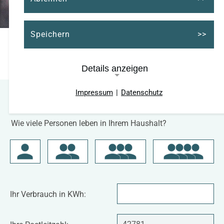
Speichern
Unsere Erdgas-Tarife
Details anzeigen
Impressum
|
Datenschutz
Ihren Gasvertrag berechnen
Notwendige Cookies
Wie viele Personen leben in Ihrem Haushalt?
Cookie Consent
Name:
cookie_consent
Cookie Laufzeit:
Ihr
ein Jahr
Ihr Verbrauch in KWh:
Verbrauch