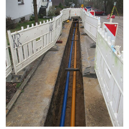
Statistik
Google Analytics
Anbieter:
Google LLC
Cookie Laufzeit:
2 Jahre
Google Tag Manager
Anbieter:
Google