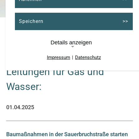
Speichern
Details anzeigen
Stadtwerke Haan erneuern
Impressum
|
Datenschutz
Notwendige Cookies
Leitungen für Gas und
Cookie Consent
Wasser:
Name:
cookie_consent
01.04.2025
Cookie Laufzeit:
ein Jahr
Baumaßnahmen in der Sauerbruchstraße starten