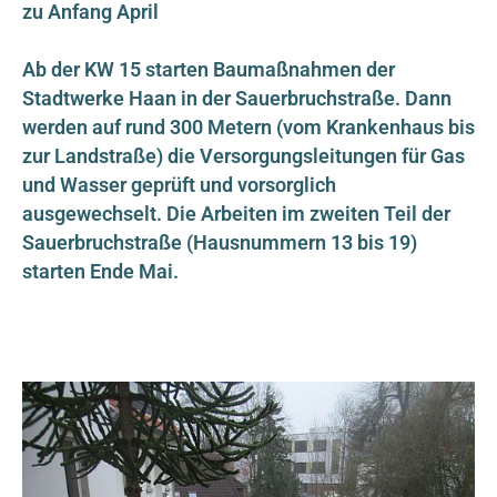
TYPO3 Frontend
zu Anfang April
Name:
Ab der KW 15 starten Baumaßnahmen der
fe_typo_user
Stadtwerke Haan in der Sauerbruchstraße. Dann
werden auf rund 300 Metern (vom Krankenhaus bis
Cookie Laufzeit:
zur Landstraße) die Versorgungsleitungen für Gas
Session
und Wasser geprüft und vorsorglich
ausgewechselt. Die Arbeiten im zweiten Teil der
Sauerbruchstraße (Hausnummern 13 bis 19)
Externe Inhalte
starten Ende Mai.
Google Maps
Anbieter:
Google LLC