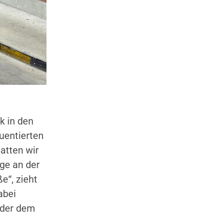
k in den
uentierten
atten wir
ge an der
e“, zieht
abei
oder dem