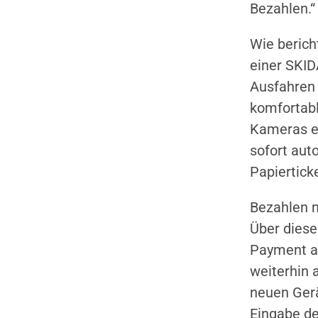
Bezahlen.“
Wie berich
einer SKID
Ausfahren 
komfortab
Kameras er
sofort aut
Papiertick
Bezahlen 
Über dies
Payment a
weiterhin 
neuen Gerä
Eingabe de