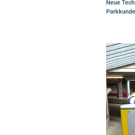
Neue Techn
Parkkunde
Cookie
Laufzeit:
Session
Externe Inhalte
Google Maps
Anbieter:
Google LLC
Statistik
Google Analytics