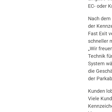
EC- oder K
Nach dem B
der Kennz
Fast Exit 
schneller 
„Wir freue
Technik fü
System wä
die Geschä
der Parkab
Kunden lo
Viele Kund
Kennzeiche