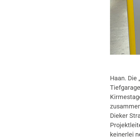
Anbieter:
Google LLC
Cookie
Laufzeit:
2 Jahre
Google Tag Manager
Haan. Die 
Anbieter:
Tiefgarage
Google
Kirmestage
zusammen g
Dieker Str
Projektlei
keinerlei 