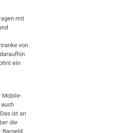
ragen mit
und
hranke von
 daraufhin
ohnt ein
 Mobile-
 auch
Das ist an
ber die
 Bargeld,