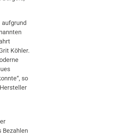
e aufgrund
enannten
ahrt
rit Köhler.
moderne
eues
onnte“, so
Hersteller
der
s Bezahlen