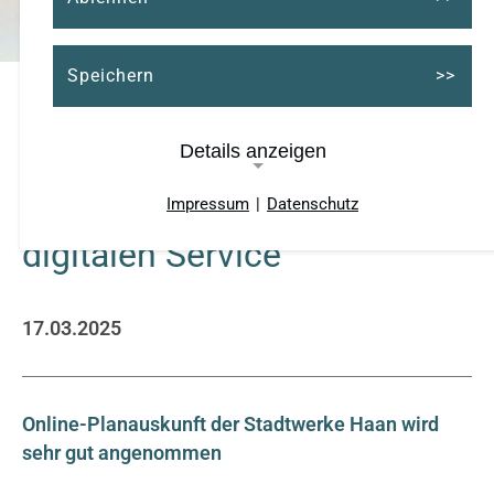
Speichern
Details anzeigen
Positive Resonanz auf
Impressum
|
Datenschutz
Notwendige Cookies
digitalen Service
Cookie Consent
Name:
17.03.2025
cookie_consent
Cookie Laufzeit:
Online-Planauskunft der Stadtwerke Haan wird
ein Jahr
sehr gut angenommen