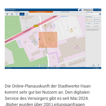
TYPO3 Frontend
Name:
fe_typo_user
Cookie Laufzeit:
Session
Externe Inhalte
Google Maps
Anbieter:
Google LLC
Die Online-Planauskunft der Stadtwerke Haan
kommt sehr gut bei Nutzern an. Den digitalen
Service des Versorgers gibt es seit Mai 2024.
„Bisher wurden über 200 Leitungsanfragen