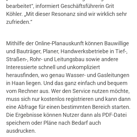
Statistik
bearbeitet“, informiert Geschäftsführerin Grit
Köhler. „Mit dieser Resonanz sind wir wirklich sehr
Google Analytics
zufrieden.“
Anbieter:
Google LLC
Mithilfe der Online-Planauskunft können Bauwillige
Cookie Laufzeit:
und Bauträger, Planer, Handwerksbetriebe in Tief-,
2 Jahre
Straßen-, Rohr- und Leitungsbau sowie andere
Interessierte schnell und unkompliziert
herausfinden, wo genau Wasser- und Gasleitungen
Google Tag Manager
in Haan liegen. Und das ganz einfach und bequem
vom Rechner aus. Wer den Service nutzen möchte,
Anbieter:
muss sich nur kostenlos registrieren und kann dann
Google
eine Abfrage für einen bestimmten Bereich starten.
Die Ergebnisse können Nutzer dann als PDF-Datei
speichern oder Pläne nach Bedarf auch
ausdrucken.