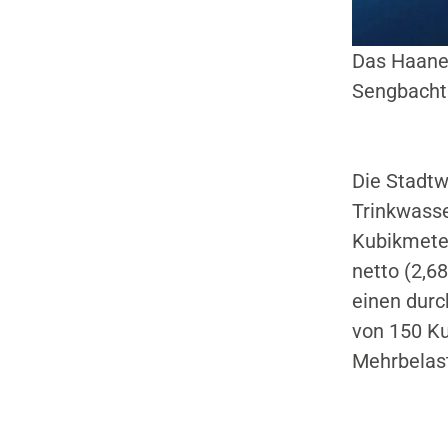
Anbieter:
Das Haaner
Google LLC
Sengbachta
Cookie
Laufzeit:
2 Jahre
Die Stadt
Trinkwasser
Google Tag Manager
Kubikmeter
netto (2,6
Anbieter:
Google
einen durc
von 150 Ku
Mehrbelast