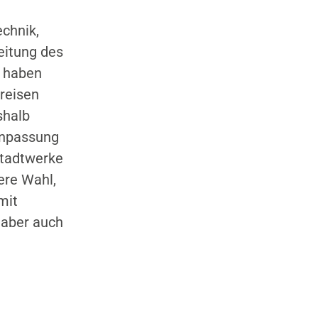
chnik,
eitung des
r haben
reisen
shalb
anpassung
Stadtwerke
ere Wahl,
mit
 aber auch