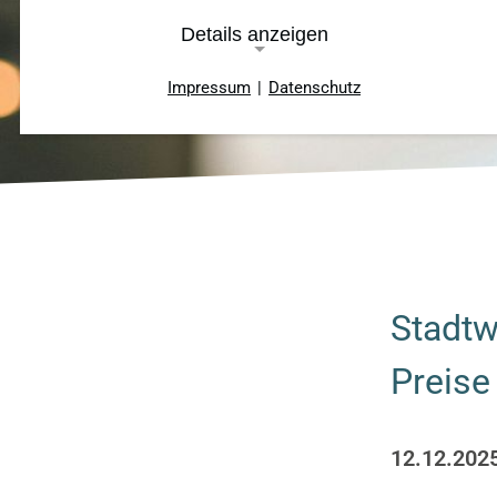
Details anzeigen
Impressum
|
Datenschutz
Notwendige Cookies
Cookie Consent
Name:
cookie_consent
Cookie
Laufzeit:
Stadtw
ein Jahr
Preise
TYPO3 Frontend
12.12.202
Name:
fe_typo_user