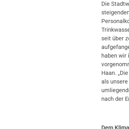
Die Stadt
steigenden
Personalko
Trinkwasse
seit über 
aufgefang
haben wir 
vorgenomme
Haan. „Die
als unsere
umliegend
nach der 
Dem Klima