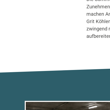
Zunehmend
machen An
Grit Köhle
zwingend n
aufbereite