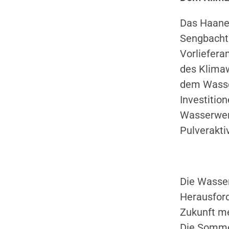
Das Haaner
Sengbachta
Vorliefera
des Klimaw
dem Wasse
Investitio
Wasserwerk
Pulverakti
Die Wasser
Herausford
Zukunft me
Die Sommer