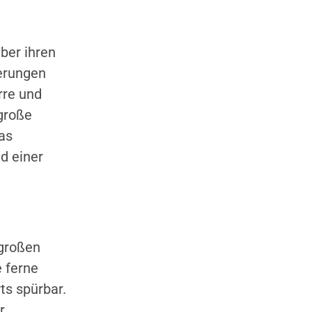
ber ihren
derungen
rre und
große
as
d einer
 großen
 ferne
ts spürbar.
r.