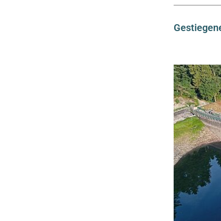
Cookie
Gestiegen
Laufzeit:
Session
Externe Inhalte
Google Maps
Anbieter:
Google LLC
Statistik
Google Analytics