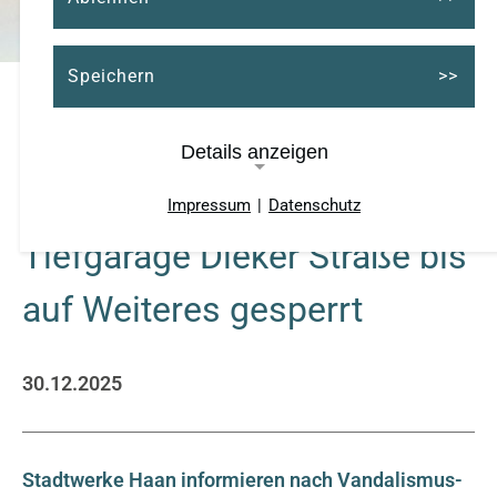
Speichern
Details anzeigen
Kundentoiletten in der
Impressum
|
Datenschutz
Notwendige Cookies
Tiefgarage Dieker Straße bis
Cookie Consent
auf Weiteres gesperrt
Name:
cookie_consent
30.12.2025
Cookie Laufzeit:
ein Jahr
Stadtwerke Haan informieren nach Vandalismus-