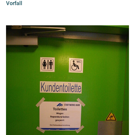
TYPO3 Frontend
Vorfall
Name:
fe_typo_user
Cookie Laufzeit:
Session
Externe Inhalte
Google Maps
Anbieter:
Google LLC