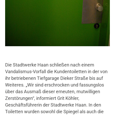
Statistik
Google Analytics
Anbieter:
Google LLC
Cookie Laufzeit:
2 Jahre
Die Stadtwerke Haan schließen nach einem
Google Tag Manager
Vandalismus-Vorfall die Kundentoiletten in der von
Anbieter:
ihr betriebenen Tiefgarage Dieker Straße bis auf
Google
Weiteres. „Wir sind erschrocken und fassungslos
über das Ausmaß dieser erneuten, mutwilligen
Zerstörungen“, informiert Grit Köhler,
Geschäftsführerin der Stadtwerke Haan. In den
Toiletten wurden sowohl die Spiegel als auch die