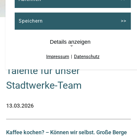
Speichern
Details anzeigen
Wir suchen Nachwuchs-
Impressum
|
Datenschutz
Notwendige Cookies
Talente für unser
Cookie Consent
Stadtwerke-Team
Name:
cookie_consent
13.03.2026
Cookie Laufzeit:
ein Jahr
Kaffee kochen? – Können wir selbst. Große Berge