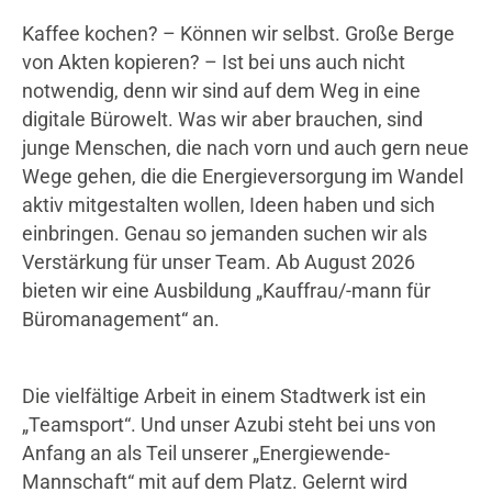
Statistik
Kaffee kochen? – Können wir selbst. Große Berge
Google Analytics
von Akten kopieren? – Ist bei uns auch nicht
notwendig, denn wir sind auf dem Weg in eine
Anbieter:
digitale Bürowelt. Was wir aber brauchen, sind
Google LLC
junge Menschen, die nach vorn und auch gern neue
Wege gehen, die die Energieversorgung im Wandel
Cookie Laufzeit:
aktiv mitgestalten wollen, Ideen haben und sich
2 Jahre
einbringen. Genau so jemanden suchen wir als
Verstärkung für unser Team. Ab August 2026
Google Tag Manager
bieten wir eine Ausbildung „Kauffrau/-mann für
Büromanagement“ an.
Anbieter:
Google
Die vielfältige Arbeit in einem Stadtwerk ist ein
„Teamsport“. Und unser Azubi steht bei uns von
Anfang an als Teil unserer „Energiewende-
Mannschaft“ mit auf dem Platz. Gelernt wird