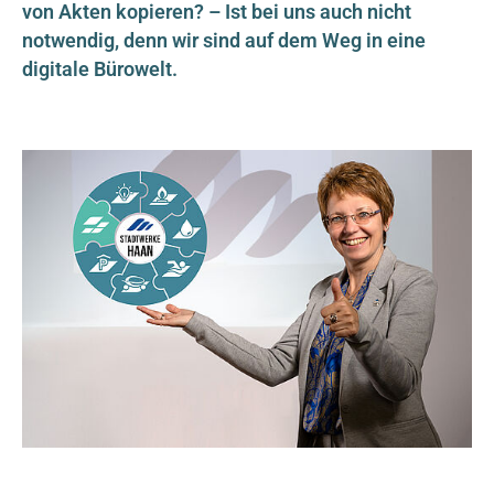
TYPO3 Frontend
von Akten kopieren? – Ist bei uns auch nicht
notwendig, denn wir sind auf dem Weg in eine
Name:
digitale Bürowelt.
fe_typo_user
Cookie Laufzeit:
Session
Externe Inhalte
Google Maps
Anbieter:
Google LLC