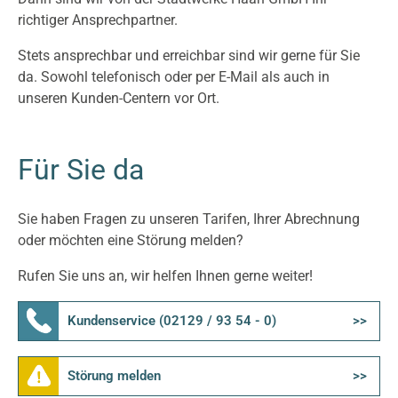
Statistik
richtiger Ansprechpartner.
Google Analytics
Stets ansprechbar und erreichbar sind wir gerne für Sie
da. Sowohl telefonisch oder per E-Mail als auch in
Anbieter:
unseren Kunden-Centern vor Ort.
Google LLC
Cookie Laufzeit:
Für Sie da
2 Jahre
Sie haben Fragen zu unseren Tarifen, Ihrer Abrechnung
Google Tag Manager
oder möchten eine Störung melden?
Anbieter:
Rufen Sie uns an, wir helfen Ihnen gerne weiter!
Google
Kundenservice (02129 / 93 54 - 0)
Störung melden