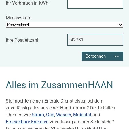
TYPO3 Frontend
Ihr Verbrauch in KWh:
Verbrauch
Name:
Messsystem:
fe_typo_user
Cookie Laufzeit:
Ihre Postleitzahl:
Session
Berechnen
Externe Inhalte
Alles im ZusammenHAAN
Google Maps
Anbieter:
Sie möchten einen Energie-Dienstleister, bei dem
Google LLC
zuverlässig alles aus einer Hand kommt? Der bei allen
Themen wie
Strom
,
Gas
,
Wasser
,
Mobilität
und
Erneuerbare Energien
zuverlässig an Ihrer Seite steht?
Dann sind wir von der Stadtwerke Haan GmbH Ihr